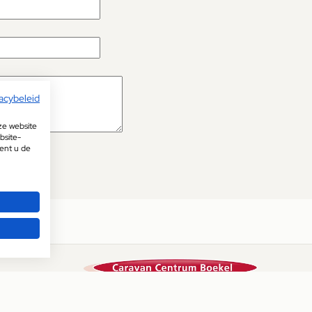
acybeleid
ze website
bsite-
pent u de