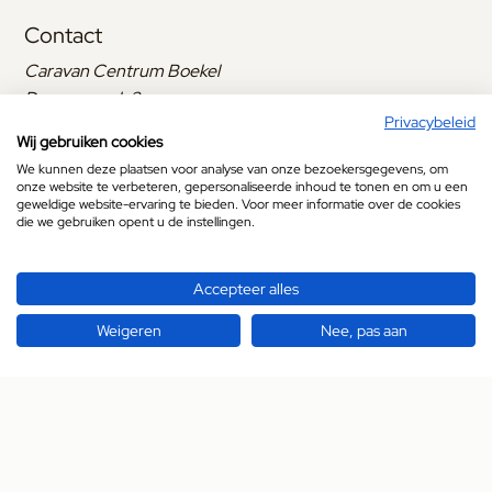
Contact
Caravan Centrum Boekel
Dennenmark 2
Privacybeleid
5427 LC Boekel
Wij gebruiken cookies
+31 (0)492 321 741
We kunnen deze plaatsen voor analyse van onze bezoekersgegevens, om
info@caravan.nu
onze website te verbeteren, gepersonaliseerde inhoud te tonen en om u een
geweldige website-ervaring te bieden. Voor meer informatie over de cookies
Openingstijden
die we gebruiken opent u de instellingen.
Maandag
Gesloten
Accepteer alles
Dinsdag
09:00
tot
17:00
Weigeren
Nee, pas aan
Woensdag
09:00
tot
17:00
Donderdag
09:00
tot
17:00
Vrijdag