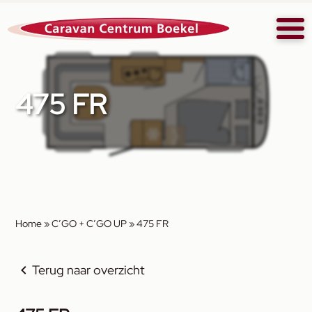
475 FR
Home
»
C’GO + C’GO UP
»
475 FR
Terug naar overzicht