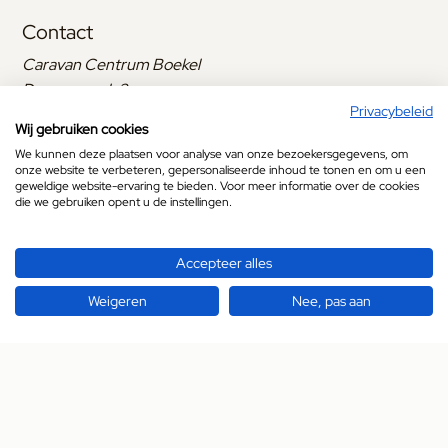
Contact
Caravan Centrum Boekel
Dennenmark 2
Privacybeleid
5427 LC Boekel
Wij gebruiken cookies
+31 (0)492 321 741
We kunnen deze plaatsen voor analyse van onze bezoekersgegevens, om
info@caravan.nu
onze website te verbeteren, gepersonaliseerde inhoud te tonen en om u een
geweldige website-ervaring te bieden. Voor meer informatie over de cookies
Openingstijden
die we gebruiken opent u de instellingen.
Maandag
Gesloten
Accepteer alles
Dinsdag
09:00
tot
17:00
Weigeren
Nee, pas aan
Woensdag
09:00
tot
17:00
Donderdag
09:00
tot
17:00
Vrijdag