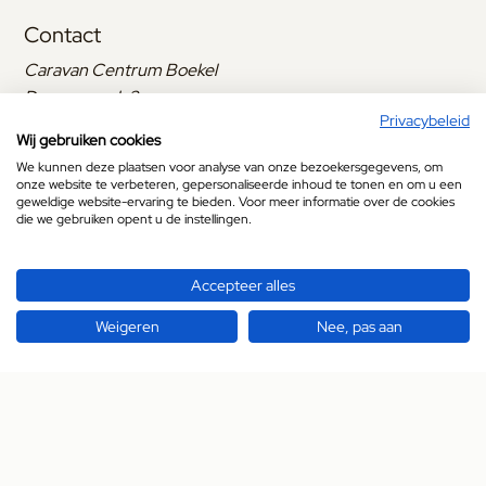
Contact
Caravan Centrum Boekel
Dennenmark 2
Privacybeleid
5427 LC Boekel
Wij gebruiken cookies
+31 (0)492 321 741
We kunnen deze plaatsen voor analyse van onze bezoekersgegevens, om
info@caravan.nu
onze website te verbeteren, gepersonaliseerde inhoud te tonen en om u een
geweldige website-ervaring te bieden. Voor meer informatie over de cookies
Openingstijden
die we gebruiken opent u de instellingen.
Maandag
Gesloten
Accepteer alles
Dinsdag
09:00
tot
17:00
Weigeren
Nee, pas aan
Woensdag
09:00
tot
17:00
Donderdag
09:00
tot
17:00
Vrijdag