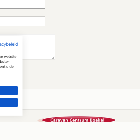
acybeleid
ze website
bsite-
pent u de