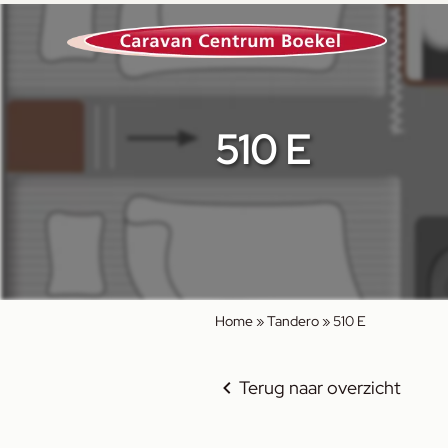
510 E
Home
»
Tandero
»
510 E
Terug naar overzicht