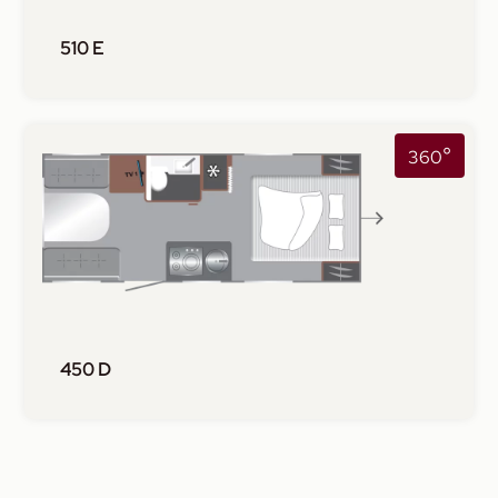
510 E
°
360
450 D