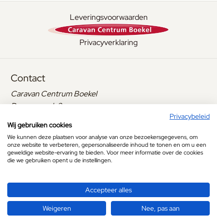
Leveringsvoorwaarden
Privacyverklaring
Contact
Caravan Centrum Boekel
Dennenmark 2
Privacybeleid
5427 LC Boekel
Wij gebruiken cookies
+31 (0)492 321 741
We kunnen deze plaatsen voor analyse van onze bezoekersgegevens, om
info@caravan.nu
onze website te verbeteren, gepersonaliseerde inhoud te tonen en om u een
geweldige website-ervaring te bieden. Voor meer informatie over de cookies
Openingstijden
die we gebruiken opent u de instellingen.
Maandag
Gesloten
Accepteer alles
Dinsdag
09:00
tot
17:00
Weigeren
Nee, pas aan