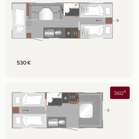
530 K
°
360